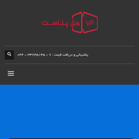
پشتیبانی و دریافت قیمت : 7 - 33745145 - 044